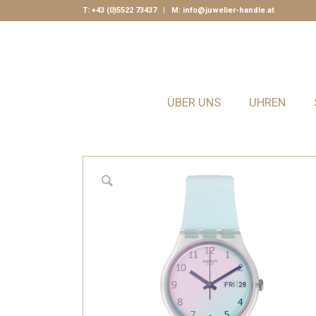
T:
+43 (0)5522 73437
| M:
info@juwelier-handle.at
ÜBER UNS
UHREN