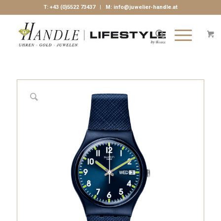
T:
+43 (0)5522 73437
| M:
info@juwelier-handle.at