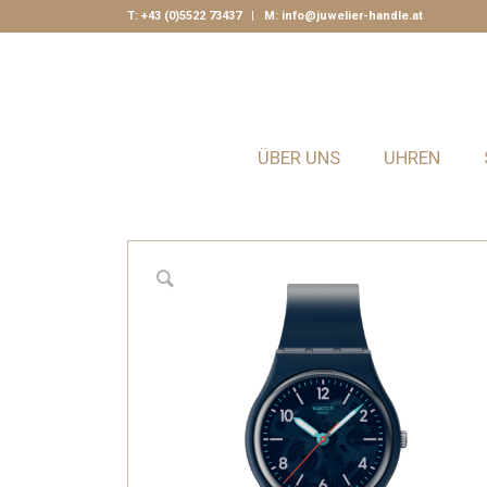
T:
+43 (0)5522 73437
| M:
info@juwelier-handle.at
ÜBER UNS
UHREN