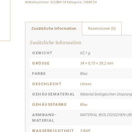
Artikelnummer:
SO28N118
Kategorie:
SWATCH
Zusätzliche Information
Rezensionen (0)
Zusätzliche Information
GEWICHT
62,1 g
GRÖSSE
34 × 8,75 × 39,2 mm
FARBE
Blau
GESCHLECHT
Unisex
GEHÄUSEMATERIAL
Material biologischen Ursprung
GEHÄUSEFARBE
Blau
ARMBAND-
MATERIAL BIOLOGISCHEN U
MATERIAL
WASSERDICHTHEIT
3 BAR