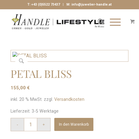
T:
+43 (0)5522 73437
| M:
info@juwelier-handle.at
PETAL BLISS
155,00
€
inkl. 20 % MwSt.
zzgl.
Versandkosten
Lieferzeit:
3-5 Werktage
In den Warenkorb