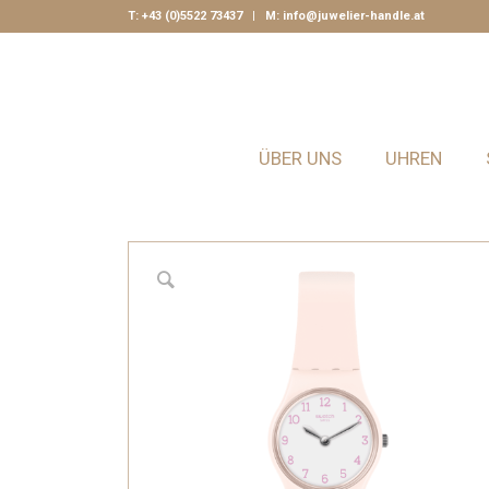
T:
+43 (0)5522 73437
| M:
info@juwelier-handle.at
ÜBER UNS
UHREN