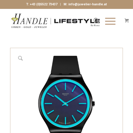
T:
+43 (0)5522 73437
| M:
info@juwelier-handle.at