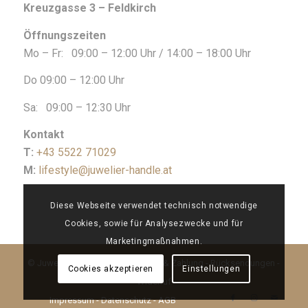
Kreuzgasse 3 – Feldkirch
Öffnungszeiten
Mo – Fr: 09:00 – 12:00 Uhr / 14:00 – 18:00 Uhr
Do 09:00 – 12:00 Uhr
Sa: 09:00 – 12:30 Uhr
Kontakt
T:
+43 5522 71029
M:
lifestyle@juwelier-handle.at
Diese Webseite verwendet technisch notwendige
Cookies, sowie für Analysezwecke und für
Marketingmaßnahmen.
© Juwelier Handle 2026 |
Versand & Zahlung
-
Rücksendungen
-
Cookies akzeptieren
Einstellungen
Widerruf
Impressum
-
Datenschutz
-
AGB