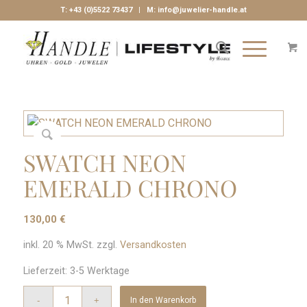
T:
+43 (0)5522 73437
| M:
info@juwelier-handle.at
SWATCH NEON
EMERALD CHRONO
130,00
€
inkl. 20 % MwSt.
zzgl.
Versandkosten
Lieferzeit:
3-5 Werktage
In den Warenkorb