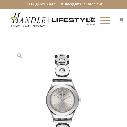
T:
+43 (0)5522 73437
| M:
info@juwelier-handle.at