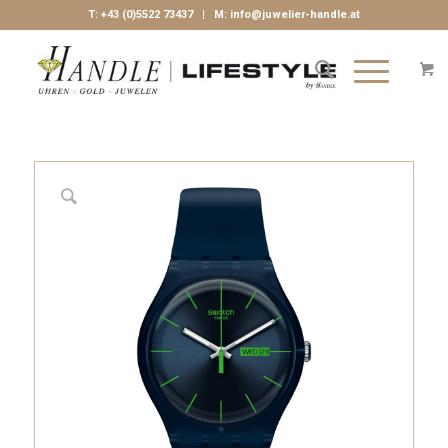
T:
+43 (0)5522 73437
| M:
info@juwelier-handle.at