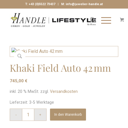
T:
+43 (0)5522 73437
| M:
info@juwelier-handle.at
Khaki Field Auto 42 mm
745,00
€
inkl. 20 % MwSt.
zzgl.
Versandkosten
Lieferzeit:
3-5 Werktage
In den Warenkorb