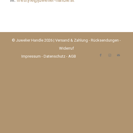
M:
lifestyle@juwelier-handle.at
© Juwelier Handle 2026 |
Versand & Zahlung
-
Rücksendungen
-
Widerruf
Impressum
-
Datenschutz
-
AGB